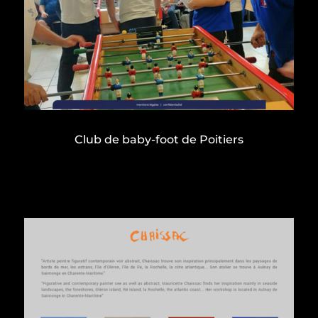
Club de baby-foot de Poitiers