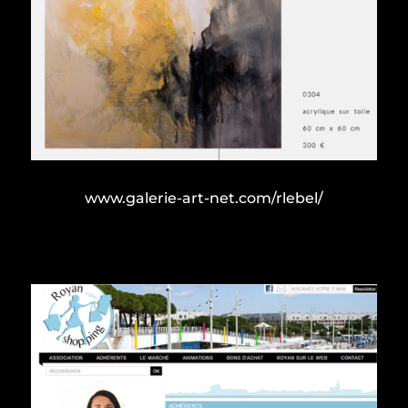
www.galerie-art-net.com/rlebel/