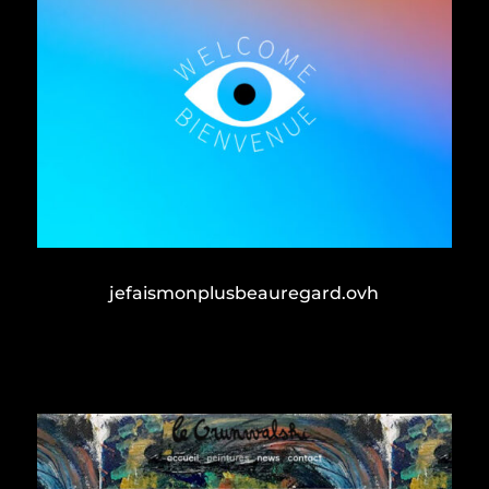
jefaismonplusbeauregard.ovh