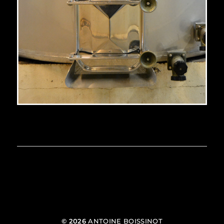
© 2026
ANTOINE BOISSINOT