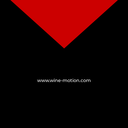
www.wine-motion.com