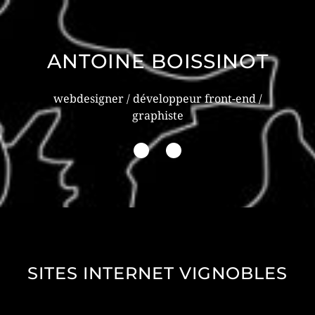
ANTOINE BOISSINOT
webdesigner / développeur front-end /
graphiste
SITES INTERNET VIGNOBLES